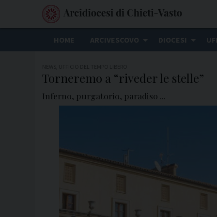
S
k
i
HOME
ARCIVESCOVO
DIOCESI
UF
p
t
NEWS
,
UFFICIO DEL TEMPO LIBERO
o
Torneremo a “riveder le stelle”
c
Inferno, purgatorio, paradiso ...
o
n
t
e
n
t