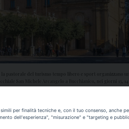
per la pastorale del turismo tempo libero e sport organizzano u
hiale San Michele Arcangelo a Bucchianico, nei giorni 13, 14 
imili per finalità tecniche e, con il tuo consenso, anche per 
amento dell'esperienza", "misurazione" e "targeting e pubbli