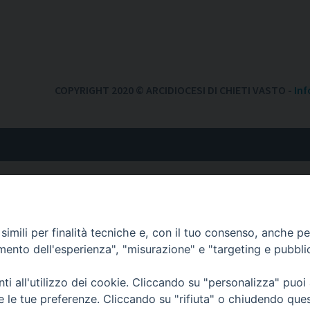
COPYRIGHT 2020 © ARCIDIOCESI DI CHIETI VASTO -
Inf
imili per finalità tecniche e, con il tuo consenso, anche per 
amento dell'esperienza", "misurazione" e "targeting e pubbli
i all'utilizzo dei cookie. Cliccando su "personalizza" puoi
re le tue preferenze. Cliccando su "rifiuta" o chiudendo que