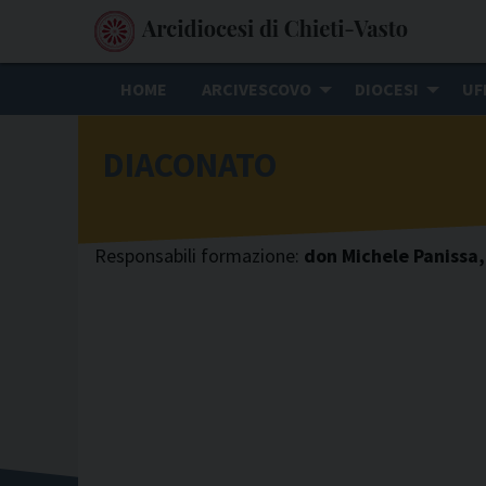
S
k
i
HOME
ARCIVESCOVO
DIOCESI
UF
p
t
DIACONATO
o
c
o
n
Responsabili formazione:
don Michele Panissa,
t
e
n
t