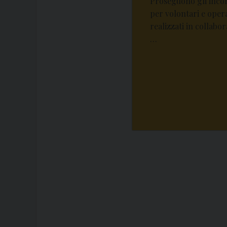
Proseguono gli incon
per volontari e opera
realizzati in collabo
…