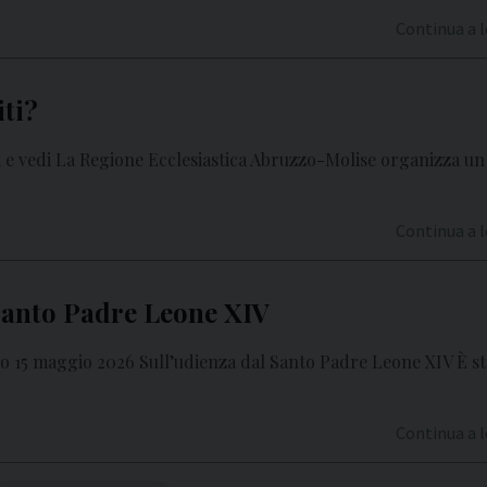
Continua a 
ti?
i e vedi La Regione Ecclesiastica Abruzzo-Molise organizza un
Continua a 
Santo Padre Leone XIV
o 15 maggio 2026 Sull’udienza dal Santo Padre Leone XIV È st
Continua a 