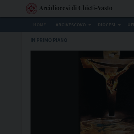
S
k
i
HOME
ARCIVESCOVO
DIOCESI
UF
p
t
IN PRIMO PIANO
o
c
o
n
t
e
n
t