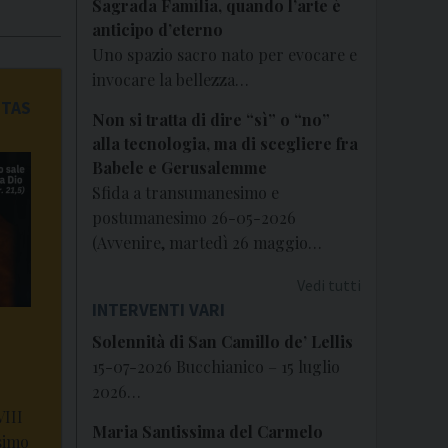
Sagrada Família, quando l’arte è
anticipo d’eterno
Uno spazio sacro nato per evocare e
invocare la bellezza…
ITAS
Non si tratta di dire “sì” o “no”
alla tecnologia, ma di scegliere fra
Babele e Gerusalemme
Sfida a transumanesimo e
postumanesimo 26-05-2026
(Avvenire, martedì 26 maggio…
Vedi tutti
INTERVENTI VARI
Solennità di San Camillo de’ Lellis
15-07-2026 Bucchianico – 15 luglio
2026…
VIII
Maria Santissima del Carmelo
simo