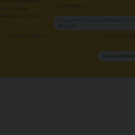
tri di formazione
17 novembre,…
tori Caritas,
razione con C.A.S.A.
Programma Giornata Mondiale dei Po
2024.pdf
Continua a leggere
Continua a le
VAI ALL'ARCHIV