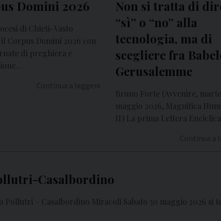
us Domini 2026
Non si tratta di dir
“sì” o “no” alla
iocesi di Chieti-Vasto
tecnologia, ma di
 il Corpus Domini 2026 con
scegliere fra Babel
rnate di preghiera e
sione…
Gerusalemme
Continua a leggere
Bruno Forte (Avvenire, marte
maggio 2026, Magnifica Hum
II) La prima Lettera Enciclic
Continua a 
ollutri-Casalbordino
Pollutri – Casalbordino Miracoli Sabato 30 maggio 2026 si te