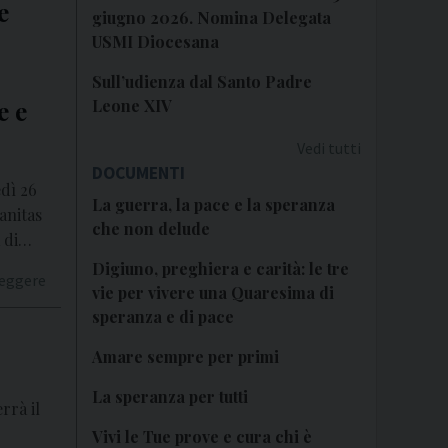
e
giugno 2026. Nomina Delegata
USMI Diocesana
Sull’udienza dal Santo Padre
Leone XIV
e e
Vedi tutti
DOCUMENTI
dì 26
La guerra, la pace e la speranza
anitas
che non delude
a di…
Digiuno, preghiera e carità: le tre
leggere
vie per vivere una Quaresima di
speranza e di pace
Amare sempre per primi
La speranza per tutti
rrà il
Vivi le Tue prove e cura chi è