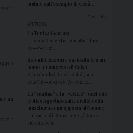
malato sull’esempio di Gesù…
leggere
Vedi tutti
ARTICOLI
La Tunica lacerata
La sfida dei lefebvriani alla Chiesa
02-07-2026…
Incontri, lezioni e curiosità Era un
leggere
uomo innamorato di Cristo
Ricordando il Card. Ruini (1931-
2026) 18-06-2026 (Avvenire,…
La “vanitas” e la “veritas”: quel che
ato un
ci dice Agostino sulla civiltà della
maschera contrapposta all’amore
Dal sacco di Roma a oggi, il Santo
leggere
riconduce le…