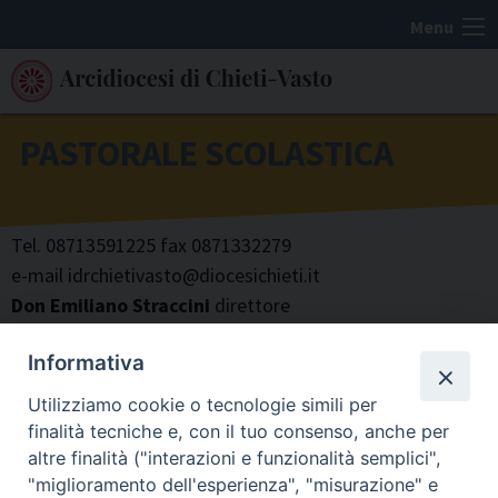
S
Menu
k
i
p
t
PASTORALE SCOLASTICA
o
c
o
Tel. 08713591225 fax 0871332279
n
e-mail idrchietivasto@diocesichieti.it
t
Don Emiliano Straccini
direttore
e
Tiziana Carlone
collaboratirce
n
Informativa
L’ufficio è aperto:
t
dal lunedì al venerdi dalle ore 9.00 alle ore 13.00
Utilizziamo cookie o tecnologie simili per
finalità tecniche e, con il tuo consenso, anche per
altre finalità ("interazioni e funzionalità semplici",
"miglioramento dell'esperienza", "misurazione" e