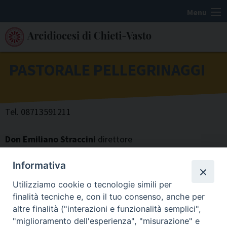
S
Menu
k
i
p
t
PASTORALE PELLEGRINAGGI
o
c
o
Tel. 08713591211
n
t
Don Emiliano Straccini
direttore
e
Letizia Febbo
collaboratrice – tel. 08713591211
n
Informativa
t
Utilizziamo cookie o tecnologie simili per
finalità tecniche e, con il tuo consenso, anche per
altre finalità ("interazioni e funzionalità semplici",
"miglioramento dell'esperienza", "misurazione" e