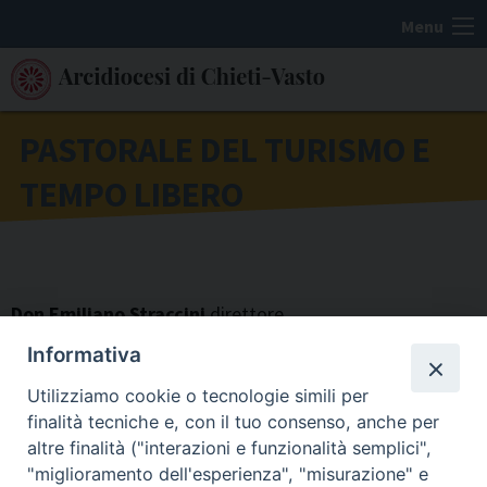
S
Menu
k
i
p
t
PASTORALE DEL TURISMO E
o
TEMPO LIBERO
c
o
n
t
e
Don Emiliano Straccini
direttore
n
Informativa
t
Utilizziamo cookie o tecnologie simili per
finalità tecniche e, con il tuo consenso, anche per
altre finalità ("interazioni e funzionalità semplici",
"miglioramento dell'esperienza", "misurazione" e