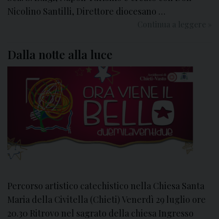
p
Nicolino Santilli, Direttore diocesano …
e
Continua a leggere
T
»
r
u
a
r
Dalla notte alla luce
t
i
o
s
r
m
i
o
d
,
e
i
l
n
t
v
u
e
r
s
i
t
Percorso artistico catechistico nella Chiesa Santa
s
i
Maria della Civitella (Chieti) Venerdì 29 luglio ore
m
m
o
20.30 Ritrovo nel sagrato della chiesa Ingresso