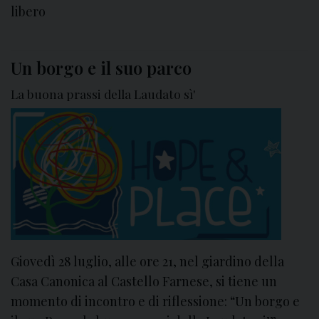
e
e
libero
n
s
t
p
i
o
Un borgo e il suo parco
v
r
e
La buona prassi della Laudato sì'
t
r
d
i
e
s
o
s
t
e
Giovedì 28 luglio, alle ore 21, nel giardino della
n
Casa Canonica al Castello Farnese, si tiene un
i
momento di incontro e di riflessione: “Un borgo e
b