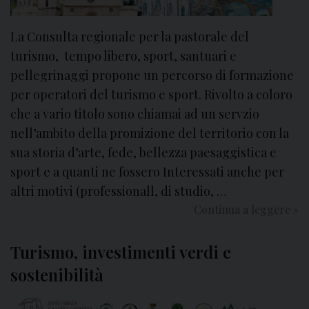
La Consulta regionale per la pastorale del
turismo, tempo libero, sport, santuari e
pellegrinaggi propone un percorso di formazione
per operatori del turismo e sport. Rivolto a coloro
che a vario titolo sono chiamai ad un servzio
nell’ambito della promizione del territorio con la
sua storia d’arte, fede, bellezza paesaggistica e
sport e a quanti ne fossero Interessati anche per
altri motivi (professionall, di studio, …
Continua a leggere
P
»
e
r
Turismo, investimenti verdi e
c
sostenibilità
o
r