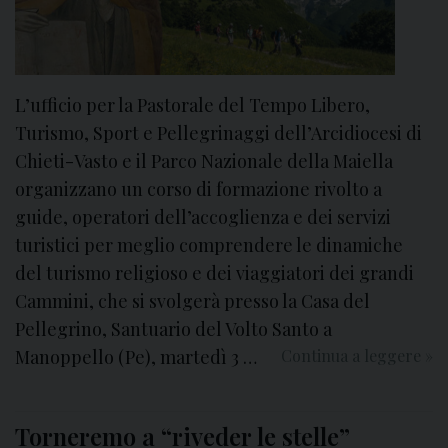
p
a
r
c
L’ufficio per la Pastorale del Tempo Libero,
o
Turismo, Sport e Pellegrinaggi dell’Arcidiocesi di
Chieti-Vasto e il Parco Nazionale della Maiella
organizzano un corso di formazione rivolto a
guide, operatori dell’accoglienza e dei servizi
turistici per meglio comprendere le dinamiche
del turismo religioso e dei viaggiatori dei grandi
Cammini, che si svolgerà presso la Casa del
Pellegrino, Santuario del Volto Santo a
Manoppello (Pe), martedì 3 …
Continua a leggere
C
»
a
m
Torneremo a “riveder le stelle”
m