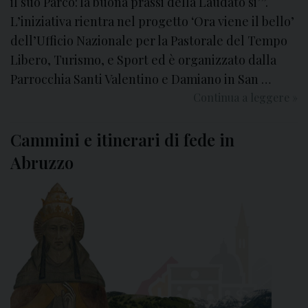
il suo Parco: la buona prassi della Laudato si’”.
i
l
L’iniziativa rientra nel progetto ‘Ora viene il bello’
i
dell’Ufficio Nazionale per la Pastorale del Tempo
t
Libero, Turismo, e Sport ed è organizzato dalla
à
Parrocchia Santi Valentino e Damiano in San …
Continua a leggere
U
»
n
b
Cammini e itinerari di fede in
o
Abruzzo
r
g
o
e
i
l
s
u
o