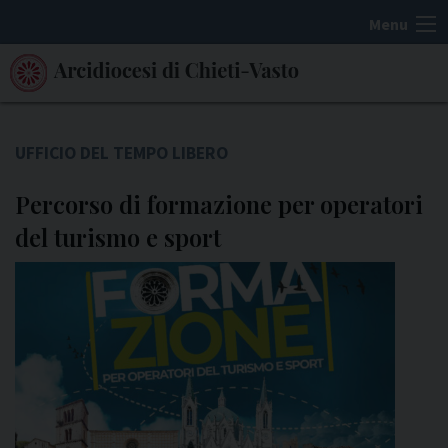
S
Menu
k
i
p
t
o
UFFICIO DEL TEMPO LIBERO
c
Percorso di formazione per operatori
o
n
del turismo e sport
t
e
n
t