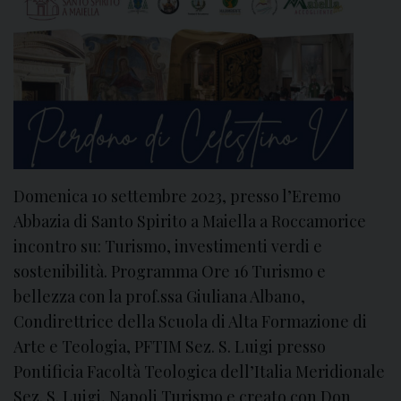
s
o
d
i
f
o
r
m
a
Domenica 10 settembre 2023, presso l’Eremo
z
Abbazia di Santo Spirito a Maiella a Roccamorice
i
incontro su: Turismo, investimenti verdi e
o
sostenibilità. Programma Ore 16 Turismo e
n
bellezza con la prof.ssa Giuliana Albano,
e
p
Condirettrice della Scuola di Alta Formazione di
e
Arte e Teologia, PFTIM Sez. S. Luigi presso
r
Pontificia Facoltà Teologica dell’Italia Meridionale
o
Sez. S. Luigi, Napoli Turismo e creato con Don