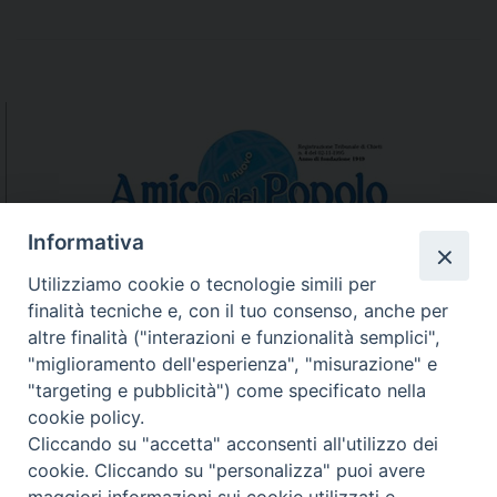
e
i
P
n
o
A
s
b
t
r
u
N
z
a
z
v
Informativa
o
i
Utilizziamo cookie o tecnologie simili per
g
finalità tecniche e, con il tuo consenso, anche per
N.7/8 LUGLIO AGOSTO
a
altre finalità ("interazioni e funzionalità semplici",
N. 6 GIUGNO 2026
t
"miglioramento dell'esperienza", "misurazione" e
N°5 MAGGIO 2026
i
"targeting e pubblicità") come specificato nella
N° 4 APRILE 2026
o
cookie policy.
n
Cliccando su "accetta" acconsenti all'utilizzo dei
cookie. Cliccando su "personalizza" puoi avere
maggiori informazioni sui cookie utilizzati e