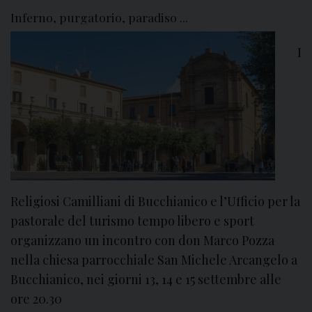
i
Inferno, purgatorio, paradiso ...
n
i
I
e
i
t
i
n
e
r
a
r
Religiosi Camilliani di Bucchianico e l’Ufficio per la
i
pastorale del turismo tempo libero e sport
d
organizzano un incontro con don Marco Pozza
i
nella chiesa parrocchiale San Michele Arcangelo a
f
Bucchianico, nei giorni 13, 14 e 15 settembre alle
e
ore 20.30
d