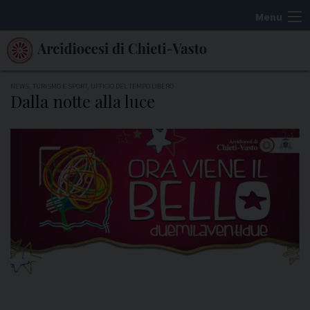
S
Menu
k
i
p
t
NEWS
,
TURISMO E SPORT
,
UFFICIO DEL TEMPO LIBERO
Dalla notte alla luce
o
c
o
n
t
e
n
t