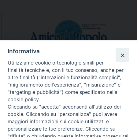
Informativa
Utilizziamo cookie o tecnologie simili per
finalità tecniche e, con il tuo consenso, anche per
N.7/8 LUGLIO AGOSTO
altre finalità ("interazioni e funzionalità semplici",
N. 6 GIUGNO 2026
"miglioramento dell'esperienza", "misurazione" e
N°5 MAGGIO 2026
"targeting e pubblicità") come specificato nella
N° 4 APRILE 2026
cookie policy.
Cliccando su "accetta" acconsenti all'utilizzo dei
cookie. Cliccando su "personalizza" puoi avere
maggiori informazioni sui cookie utilizzati e
personalizzare le tue preferenze. Cliccando su
"rifiuta" o chiudendo questa informativa proseguirai