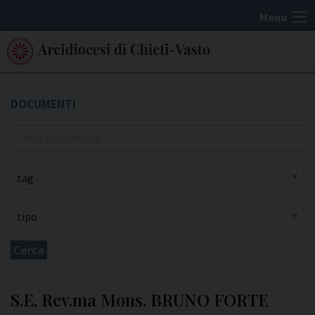
S
Menu
k
i
p
t
o
c
o
n
t
e
n
t
Cerca
S.E. Rev.ma Mons. BRUNO FORTE