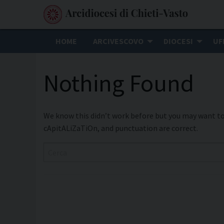
S
k
i
HOME
ARCIVESCOVO
DIOCESI
UF
p
t
Nothing Found
o
c
o
n
We know this didn’t work before but you may want to 
t
cApitALiZaTiOn, and punctuation are correct.
e
n
t