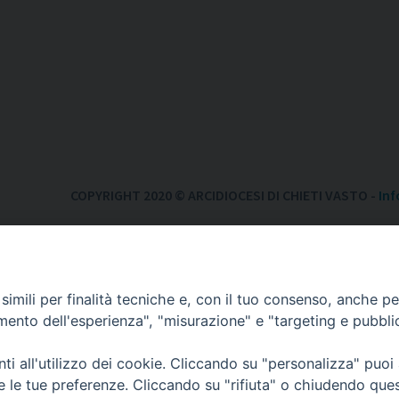
COPYRIGHT 2020 © ARCIDIOCESI DI CHIETI VASTO -
Inf
imili per finalità tecniche e, con il tuo consenso, anche per 
amento dell'esperienza", "misurazione" e "targeting e pubbli
i all'utilizzo dei cookie. Cliccando su "personalizza" puoi
re le tue preferenze. Cliccando su "rifiuta" o chiudendo que