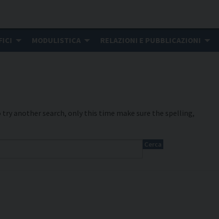
FICI
MODULISTICA
RELAZIONI E PUBBLICAZIONI
try another search, only this time make sure the spelling,
Cerca