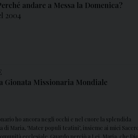
o. Perché andare a Messa la Domenica?
el 2004
E
la Gionata Missionaria Mondiale
nario ho ancora negli occhi e nel cuore la splendida
 di Maria, ‘Mater populi teatini’, insieme ai miei Sacerd
comunità ecclesiale. Guardo perciò a Lei, Maria, che Di