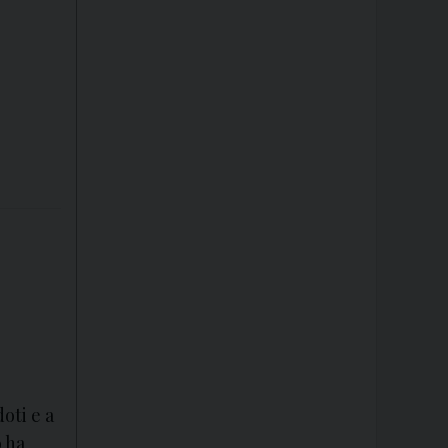
oti e a
o ha