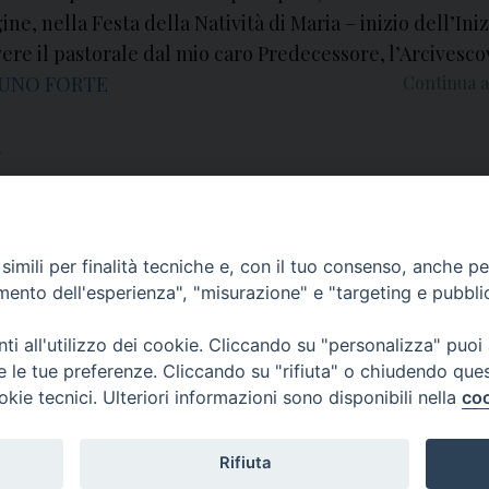
ne, nella Festa della Natività di Maria – inizio dell’Iniz
vere il pastorale dal mio caro Predecessore, l’Arcivesco
BRUNO FORTE
Continua a
a
imili per finalità tecniche e, con il tuo consenso, anche per 
amento dell'esperienza", "misurazione" e "targeting e pubbli
i all'utilizzo dei cookie. Cliccando su "personalizza" puoi
re le tue preferenze. Cliccando su "rifiuta" o chiudendo que
okie tecnici. Ulteriori informazioni sono disponibili nella
coo
COPYRIGHT 2020 © ARCIDIOCESI DI CHIETI VASTO -
Inf
Rifiuta