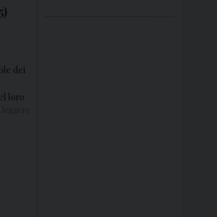
5)
ole dei
el loro
 leggere