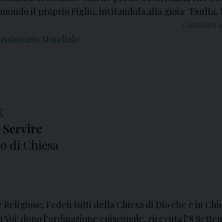
mondo il proprio Figlio, invitandola alla gioia: ‘Esulta, 
Continua a
Missionaria Mondiale
E
 Servire
o di Chiesa
 Religiose, Fedeli tutti della Chiesa di Dio che è in Chi
n Voi: dopo l’ordinazione episcopale, ricevuta l’8 Sett