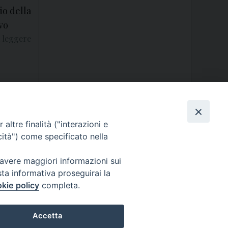
io della
vo
 leggere
altre finalità ("interazioni e
cità") come specificato nella
 avere maggiori informazioni sui
sta informativa proseguirai la
kie policy
completa.
ormativa sulla privacy - Note Legali - Cookies Policy
Accetta