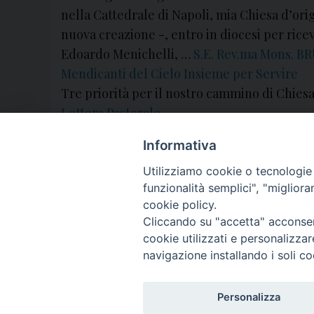
nella Cattedrale di Napoli, mia Chiesa d’origi
nuova creazione -, entro in diocesi per rice
Edoardo Menichelli, …
S.E. Rev.ma Mons. 
Mendicanti del Cielo Insieme per Servire
Tre priorità per il nostro cammino di Chies
Lettera Pastorale
25-09-2004
Informativa
»
Utilizziamo cookie o tecnologie s
funzionalità semplici", "miglior
« Pagina precedente
1
...
8
9
10
cookie policy.
Cliccando su "accetta" acconsent
cookie utilizzati e personalizza
navigazione installando i soli co
Personalizza