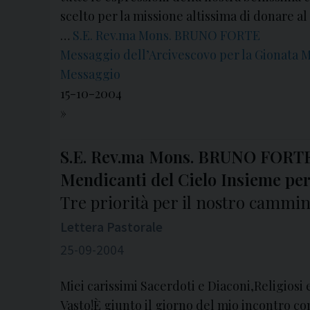
scelto per la missione altissima di donare al 
…
S.E. Rev.ma Mons. BRUNO FORTE
Messaggio dell’Arcivescovo per la Gionata 
Messaggio
15-10-2004
»
S.E. Rev.ma Mons. BRUNO FORT
Mendicanti del Cielo Insieme per
Tre priorità per il nostro cammin
Lettera Pastorale
25-09-2004
Miei carissimi Sacerdoti e Diaconi,Religiosi e
Vasto!È giunto il giorno del mio incontro co