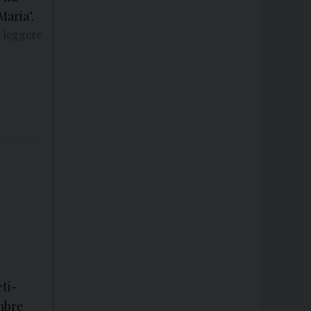
Maria’.
 leggere
eti-
embre