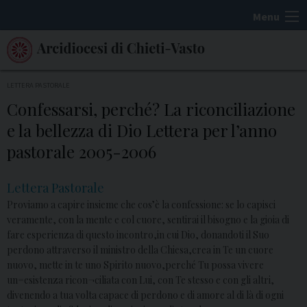
S
Menu
k
i
p
t
LETTERA PASTORALE
o
Confessarsi, perché? La riconciliazione
c
e la bellezza di Dio Lettera per l’anno
o
pastorale 2005-2006
n
t
Lettera Pastorale
e
Proviamo a capire insieme che cos’è la confessione: se lo capisci
n
veramente, con la mente e col cuore, sentirai il bisogno e la gioia di
t
fare esperienza di questo incontro,in cui Dio, donandoti il Suo
perdono attraverso il ministro della Chiesa,crea in Te un cuore
nuovo, mette in te uno Spirito nuovo,perché Tu possa vivere
un=esistenza ricon¬ciliata con Lui, con Te stesso e con gli altri,
divenendo a tua volta capace di perdono e di amore al di là di ogni