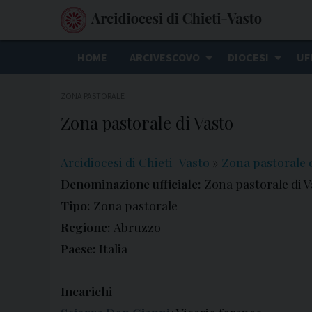
S
k
i
HOME
ARCIVESCOVO
DIOCESI
UF
p
t
ZONA PASTORALE
o
Zona pastorale di Vasto
c
o
n
Arcidiocesi di Chieti-Vasto
»
Zona pastorale 
t
Denominazione ufficiale:
Zona pastorale di V
e
Tipo:
Zona pastorale
n
Regione:
Abruzzo
t
Paese:
Italia
Incarichi