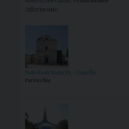
Sciorra Don Gianni
: Vicario foraneo
Afferiscono
Natività di Maria SS. – Cupello
Parrocchia