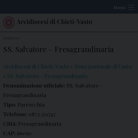
S
Menu
k
i
p
t
PARROCCHIA
o
SS. Salvatore – Fresagrandinaria
c
o
Arcidiocesi di Chieti-Vasto
»
Zona pastorale di Vasto
n
»
SS. Salvatore - Fresagrandinaria
t
Denominazione ufficiale:
SS. Salvatore -
e
Fresagrandinaria
n
t
Tipo:
Parrocchia
Telefono:
0873.321743
Città:
Fresagrandinaria
CAP:
66050