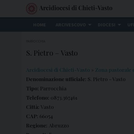
S
k
i
HOME
ARCIVESCOVO
DIOCESI
UF
p
t
PARROCCHIA
o
S. Pietro – Vasto
c
o
n
Arcidiocesi di Chieti-Vasto
»
Zona pastorale 
t
Denominazione ufficiale:
S. Pietro - Vasto
e
Tipo:
Parrocchia
n
Telefono:
0873.367461
t
Città:
Vasto
CAP:
66054
Regione:
Abruzzo