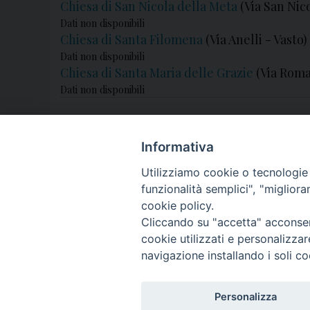
Chiesa di San Nicola della Meta
(Via San Nico
Dati non disponibili
Chiesa di Santa Filomena
(Via Anelli - Vasto)
Dati non disponibili
Chiesa di Santa Maria delle Grazie
(Via Roma
Dati non disponibili
Informativa
Utilizziamo cookie o tecnologie s
funzionalità semplici", "miglior
cookie policy.
Cliccando su "accetta" acconsent
cookie utilizzati e personalizza
navigazione installando i soli co
Personalizza