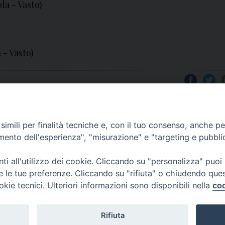
la - Vasto)
 - Vasto)
imili per finalità tecniche e, con il tuo consenso, anche per 
amento dell'esperienza", "misurazione" e "targeting e pubbli
i all'utilizzo dei cookie. Cliccando su "personalizza" puoi
re le tue preferenze. Cliccando su "rifiuta" o chiudendo que
okie tecnici. Ulteriori informazioni sono disponibili nella
coo
COPYRIGHT 2020 © ARCIDIOCESI DI CHIETI VASTO -
Inf
Rifiuta