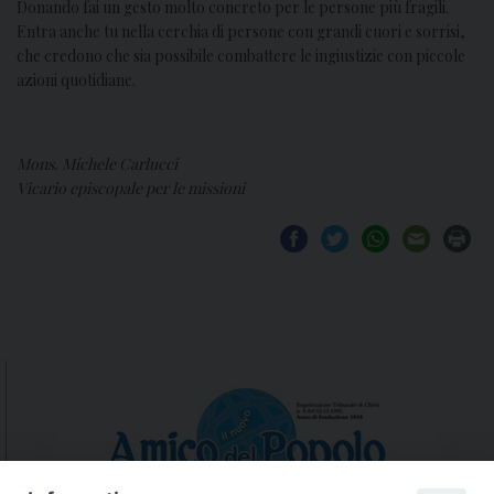
Donando fai un gesto molto concreto per le persone più fragili.
Entra anche tu nella cerchia di persone con grandi cuori e sorrisi,
che credono che sia possibile combattere le ingiustizie con piccole
azioni quotidiane.
Mons. Michele Carlucci
Vicario episcopale per le missioni