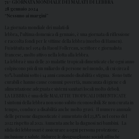
71^ GIORNATA MONDIALE DEI MALATI DI LEBBRA
28 gennaio 2024
“Nessuno ai margini”
La giornata mondiale dei malati di
lebbra, l’ultima domenica di gennaio, è una giornata di riflessione
e raccolta fondi per le vittime della lebbra (morbo di Hansen).
Fu istituita nel 1954 da Raoul Follereau, scrittore e giornalista
francese, molto attivo nella lotta alla lebbra.
La lebbra è una delle 20 malattie tropicali dimenticate che ogni anno
colpiscono più di un miliardo di persone nel mondo, di cui circa il
50% bambini sotto i 14 anni causando disabilità e stigma. Sono tutte
curabili e hanno cause comuni: povertà, mancanza di igiene e di
alimentazione adeguata e sistemi sanitari locali molto deboli.
LA LEBBRA è una delle MALATTIE TROPICALI DIMENTICATE
I sintomi della lebbra non sono subito riconoscibili. Se non curata in
tempo, conduce a disabilità anche molto gravi. Il numero annuale
delle persone diagnosticate è aumentato del 23,8% nel corso del
2022 rispetto al 2021. Aumenta anche la diagnosi nei bambini. La
sfida dei lebbrosari è assicurare a ogni persona protezione,
inclusione e salute. Ridurre le disuguaglianze sociali affinché