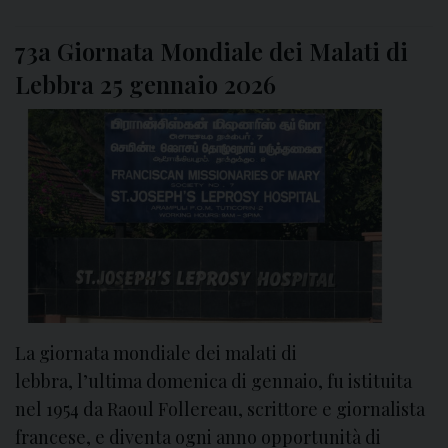
l
2
r
m
0
a
73a Giornata Mondiale dei Malati di
o
2
t
Lebbra 25 gennaio 2026
n
6
i
d
t
o
u
d
i
n
e
e
i
m
p
La giornata mondiale dei malati di
e
lebbra, l’ultima domenica di gennaio, fu istituita
g
nel 1954 da Raoul Follereau, scrittore e giornalista
n
francese, e diventa ogni anno opportunità di
o