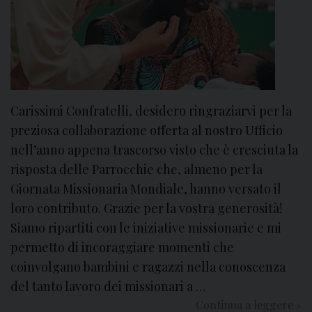
i
i
a
M
n
i
i
s
p
s
e
i
r
Carissimi Confratelli, desidero ringraziarvi per la
o
s
n
preziosa collaborazione offerta al nostro Ufficio
e
a
nell’anno appena trascorso visto che è cresciuta la
g
r
risposta delle Parrocchie che, almeno per la
u
i
Giornata Missionaria Mondiale, hanno versato il
i
M
loro contributo. Grazie per la vostra generosità!
t
a
Siamo ripartiti con le iniziative missionarie e mi
a
r
permetto di incoraggiare momenti che
t
t
coinvolgano bambini e ragazzi nella conoscenza
i
i
n
r
del tanto lavoro dei missionari a …
e
i
Continua a leggere
G
»