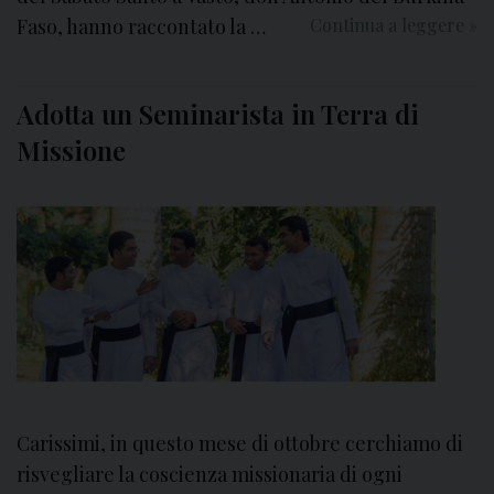
a
0
Faso, hanno raccontato la …
Continua a leggere
P
»
M
2
o
i
6
s
s
Adotta un Seminarista in Terra di
t
s
a
i
Missione
z
o
i
n
o
a
n
r
i
i
d
a
i
S
s
a
p
c
e
e
r
Carissimi, in questo mese di ottobre cerchiamo di
r
a
risvegliare la coscienza missionaria di ogni
d
n