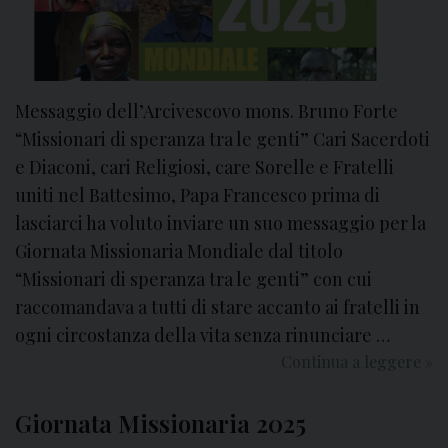
i
n
a
r
i
Messaggio dell’Arcivescovo mons. Bruno Forte
s
“Missionari di speranza tra le genti” Cari Sacerdoti
t
e Diaconi, cari Religiosi, care Sorelle e Fratelli
a
uniti nel Battesimo, Papa Francesco prima di
i
lasciarci ha voluto inviare un suo messaggio per la
n
Giornata Missionaria Mondiale dal titolo
T
“Missionari di speranza tra le genti” con cui
e
r
raccomandava a tutti di stare accanto ai fratelli in
r
ogni circostanza della vita senza rinunciare …
a
Continua a leggere
G
»
d
i
i
o
Giornata Missionaria 2025
M
r