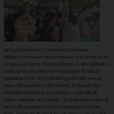
i
s
s
i
o
n
a
r
Articolo tratto da L’Osservatore Romano
i
(https://www.osservatoreromano.va/it/news/2026-
a
01/quo-010/open-doors-salgono-a-388-milioni-i-
2
cristiani-perseguitati-nel-mo.html) di Valerio
0
Palombaro Sale di 8 milioni rispetto allo scorso
2
6
anno, attestandosi a 388 milioni, il numero dei
cristiani esposti a persecuzione e a rischio di
subire violenze nel mondo. «Si tratta purtroppo di
nuovo di un anno record», commenta Cristian
Nani, direttore di Open Doors, l’associazione che