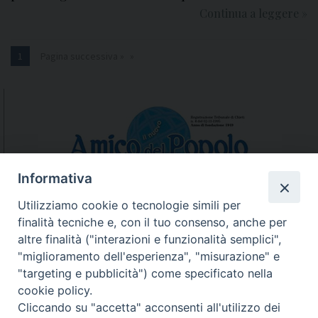
d
Continua a leggere
G
»
i
i
a
o
1
Pagina successiva »
l
r
e
n
1
a
9
t
o
a
t
M
t
i
Informativa
o
s
Utilizziamo cookie o tecnologie simili per
b
s
finalità tecniche e, con il tuo consenso, anche per
r
i
N.7/8 LUGLIO AGOSTO
altre finalità ("interazioni e funzionalità semplici",
e
o
N. 6 GIUGNO 2026
"miglioramento dell'esperienza", "misurazione" e
n
N°5 MAGGIO 2026
"targeting e pubblicità") come specificato nella
N° 4 APRILE 2026
a
cookie policy.
r
Cliccando su "accetta" acconsenti all'utilizzo dei
i