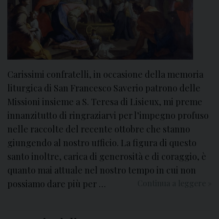
a
M
o
n
d
i
Carissimi confratelli, in occasione della memoria
a
liturgica di San Francesco Saverio patrono delle
l
Missioni insieme a S. Teresa di Lisieux, mi preme
e
innanzitutto di ringraziarvi per l’impegno profuso
d
nelle raccolte del recente ottobre che stanno
e
i
giungendo al nostro ufficio. La figura di questo
M
santo inoltre, carica di generosità e di coraggio, è
a
quanto mai attuale nel nostro tempo in cui non
l
possiamo dare più per …
Continua a leggere
3
»
a
d
t
i
i