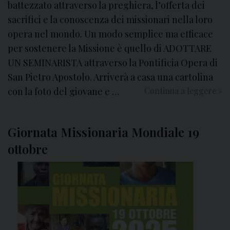
o
battezzato attraverso la preghiera, l’offerta dei
z
t
sacrifici e la conoscenza dei missionari nella loro
a
a
opera nel mondo. Un modo semplice ma efficace
l
per sostenere la Missione è quello di ADOTTARE
e
UN SEMINARISTA attraverso la Pontificia Opera di
San Pietro Apostolo. Arriverà a casa una cartolina
con la foto del giovane e …
Continua a leggere
A
»
d
o
Giornata Missionaria Mondiale 19
t
t
ottobre
a
u
n
S
e
m