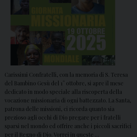
i
n
s
a
s
t
i
a
o
M
n
i
e
s
s
i
o
Carissimi Confratelli, con la memoria di S. Teresa
n
del Bambino Gesù del 1° ottobre, si apre il mese
a
dedicato in modo speciale alla riscoperta della
r
vocazione missionaria di ogni battezzato. La Santa,
i
patrona delle missioni, ci ricorda quanto sia
a
prezioso agli occhi di Dio pregare per i fratelli
M
sparsi nel mondo ed offrire anche i piccoli sacrifici
o
n
per il Regno di Dio. Vorrei in queste …