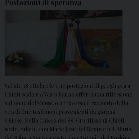
Postazioni di speranza
c
d
e
i
m
L
b
e
r
b
e
b
2
r
0
a
2
2
5
5
–
g
Sabato 18 ottobre le due postazioni di preghiera a
G
e
i
Chieti scalo e a Vasto hanno offerto una riflessione
n
o
sul dono del Vangelo attraverso il racconto della
n
r
vita di due testimoni provenienti da giovani
a
n
Chiese. Nella Chiesa del SS. Crocifisso di Chieti
i
a
scalo, infatti, don Marie José del Benin e a S. Maria
o
t
2
del Sabato Santo a Vasto, don Antonio del Burkina