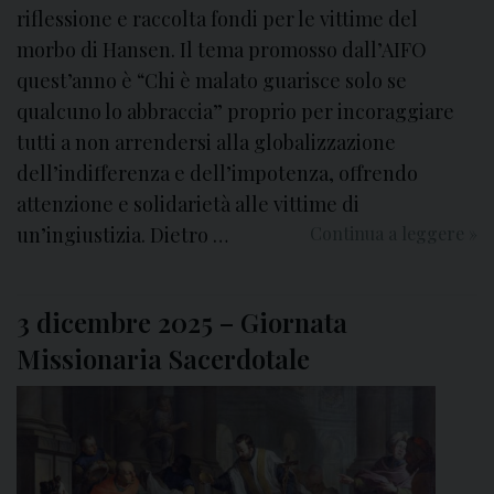
riflessione e raccolta fondi per le vittime del
morbo di Hansen. Il tema promosso dall’AIFO
quest’anno è “Chi è malato guarisce solo se
qualcuno lo abbraccia” proprio per incoraggiare
tutti a non arrendersi alla globalizzazione
dell’indifferenza e dell’impotenza, offrendo
attenzione e solidarietà alle vittime di
un’ingiustizia. Dietro …
Continua a leggere
7
»
3
a
3 dicembre 2025 – Giornata
G
i
Missionaria Sacerdotale
o
r
n
a
t