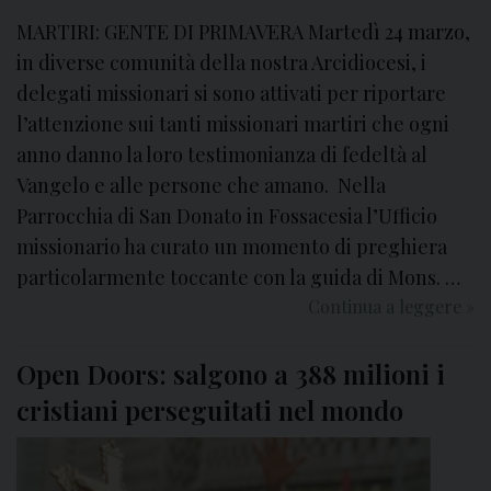
MARTIRI: GENTE DI PRIMAVERA Martedì 24 marzo,
in diverse comunità della nostra Arcidiocesi, i
delegati missionari si sono attivati per riportare
l’attenzione sui tanti missionari martiri che ogni
anno danno la loro testimonianza di fedeltà al
Vangelo e alle persone che amano. Nella
Parrocchia di San Donato in Fossacesia l’Ufficio
missionario ha curato un momento di preghiera
particolarmente toccante con la guida di Mons. …
Continua a leggere
V
»
e
g
Open Doors: salgono a 388 milioni i
l
cristiani perseguitati nel mondo
i
a
M