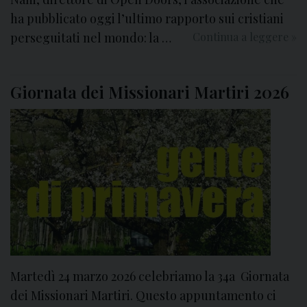
ha pubblicato oggi l’ultimo rapporto sui cristiani
perseguitati nel mondo: la …
Continua a leggere
O
»
p
e
Giornata dei Missionari Martiri 2026
n
D
o
o
r
s
:
s
a
l
g
Martedì 24 marzo 2026 celebriamo la 34a Giornata
o
n
dei Missionari Martiri. Questo appuntamento ci