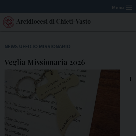
S
Menu
k
i
p
t
o
NEWS UFFICIO MISSIONARIO
c
Veglia Missionaria 2026
o
n
t
I
e
n
t