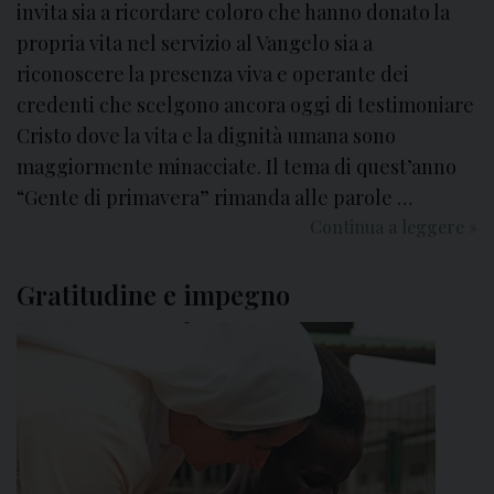
o
invita sia a ricordare coloro che hanno donato la
a
propria vita nel servizio al Vangelo sia a
3
riconoscere la presenza viva e operante dei
8
credenti che scelgono ancora oggi di testimoniare
8
Cristo dove la vita e la dignità umana sono
m
maggiormente minacciate. Il tema di quest’anno
i
“Gente di primavera” rimanda alle parole …
l
i
Continua a leggere
G
»
o
i
n
o
Gratitudine e impegno
i
r
i
n
c
a
r
t
i
a
s
d
t
e