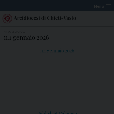
S
Menu
k
i
p
t
AMICO DEL POPOLO
n.1 gennaio 2026
o
c
n.1 gennaio 2026
o
n
t
e
n
t
Publish at Calameo