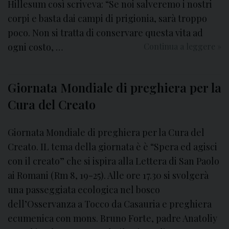
Hillesum così scriveva: “Se noi salveremo i nostri
corpi e basta dai campi di prigionia, sarà troppo
poco. Non si tratta di conservare questa vita ad
ogni costo, …
Continua a leggere
I
»
l
M
Giornata Mondiale di preghiera per la
e
s
Cura del Creato
s
a
Giornata Mondiale di preghiera per la Cura del
g
Creato. IL tema della giornata è è “Spera ed agisci
g
con il creato” che si ispira alla Lettera di San Paolo
i
o
ai Romani (Rm 8, 19-25). Alle ore 17.30 si svolgerà
p
una passeggiata ecologica nel bosco
e
dell’Osservanza a Tocco da Casauria e preghiera
r
ecumenica con mons. Bruno Forte, padre Anatoliy
l