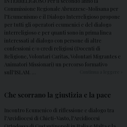
INTERRELIGIOSO Per il secondo anno la
e
Commissione Regionale Abruzzese-Molisana per
r
l’Ecumenismo e il Dialogo Interreligioso propone
a
per tutti gli operatori ecumenici e del dialogo
p
interreligioso e per quanti sono in prima linea
e
interessati al dialogo con persone di altre
r
confessioni e/o credi religiosi (Docenti di
l
’
Religione, Volontari Caritas, Volontari Migrantes e
u
Animatori Missionari) un percorso formativo
n
sull’ISLAM. …
Continua a leggere
D
»
i
i
t
a
à
Che scorrano la giustizia e la pace
l
d
o
e
g
Incontro Ecumenico di riflessione e dialogo tra
i
o
l’Arcidiocesi di Chieti-Vasto, l’Arcidiocesi
c
I
Ortodossa di Costantinopoli in Italia e Malta e la
r