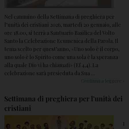
Nel cammino della Settimana di preghiera per
l’unità dei cristiani 2026, martedì 20 gennaio, alle
ore 18.00, si terrà a Santuario Basilica del Volto
Santo la Celebrazione Ecumenica della Parola. Il
tema scelto per quest’anno, «Uno solo è il corpo,
uno solo è lo Spirito come una sola è la speranza
alla quale Dio vi ha chiamati» (Ef 4,4). La
celebrazione sarà presieduta da Sua …
Continua a leggere
C
»
e
l
Settimana di preghiera per l’unità dei
e
cristiani
b
r
I
a