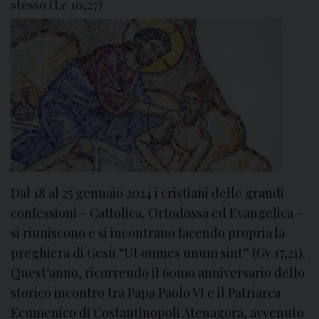
stesso (Le 10,27)
l
o
g
o
t
r
a
c
a
t
t
Dal 18 al 25 gennaio 2024 i cristiani delle grandi
o
confessioni – Cattolica, Ortodossa ed Evangelica –
l
si riuniscono e si incontrano facendo propria la
i
preghiera di Gesù “Ut omnes unum sint” (Gv 17,21).
c
Quest’anno, ricorrendo il 60mo anniversario dello
i
storico incontro tra Papa Paolo VI e il Patriarca
e
Ecumenico di Costantinopoli Atenagora, avvenuto
d