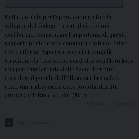
Nella Giornata per l’approfondimento e lo
sviluppo del dialogo tra cattolici ed ebrei
desideriamo confermare l’importanza di questo
rapporto per le nostre comunità cristiane. Infatti,
come afferma Papa Francesco in Evangelii
Gaudium, «la Chiesa, che condivide con l’Ebraismo
una parte importante delle Sacre Scritture,
considera il popolo dell’Alleanza e la sua fede
come una radice sacra della propria identità
cristiana (cfr Rm 11,16-18)» (EG, n. …
Continua a leggere
“
»
U
n
1
Pagina successiva »
o
s