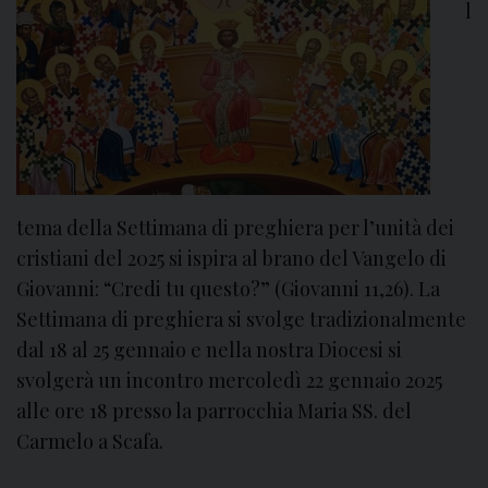
z
l
i
o
n
e
E
c
u
m
tema della Settimana di preghiera per l’unità dei
e
cristiani del 2025 si ispira al brano del Vangelo di
n
Giovanni: “Credi tu questo?” (Giovanni 11,26). La
i
Settimana di preghiera si svolge tradizionalmente
c
dal 18 al 25 gennaio e nella nostra Diocesi si
a
svolgerà un incontro mercoledì 22 gennaio 2025
d
alle ore 18 presso la parrocchia Maria SS. del
e
Carmelo a Scafa.
l
l