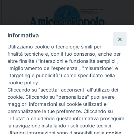
g
u
a
r
d
Informativa
o
Utilizziamo cookie o tecnologie simili per
n
finalità tecniche e, con il tuo consenso, anche per
u
N.7/8 LUGLIO AGOSTO
altre finalità ("interazioni e funzionalità semplici",
o
N. 6 GIUGNO 2026
"miglioramento dell'esperienza", "misurazione" e
v
N°5 MAGGIO 2026
"targeting e pubblicità") come specificato nella
N° 4 APRILE 2026
o
cookie policy.
(
Cliccando su "accetta" acconsenti all'utilizzo dei
I
cookie. Cliccando su "personalizza" puoi avere
s
maggiori informazioni sui cookie utilizzati e
4
personalizzare le tue preferenze. Cliccando su
0
"rifiuta" o chiudendo questa informativa proseguirai
,
la navigazione installando i soli cookie tecnici.
1
Ulteriori informazioni sono disponibili nella
cookie