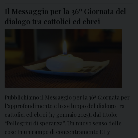
a
Il Messaggio per la 36ª Giornata del
P
a
dialogo tra cattolici ed ebrei
r
o
l
a
a
M
a
n
o
p
Pubblichiamo il Messaggio per la 36ª Giornata per
p
l’approfondimento e lo sviluppo del dialogo tra
e
cattolici ed ebrei (17 gennaio 2025), dal titolo:
l
“Pellegrini di speranza”. Un nuovo senso delle
l
cose In un campo di concentramento Etty
o