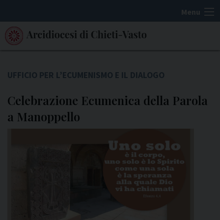
S
Menu
k
i
p
t
o
UFFICIO PER L’ECUMENISMO E IL DIALOGO
c
Celebrazione Ecumenica della Parola
o
n
a Manoppello
t
e
n
t