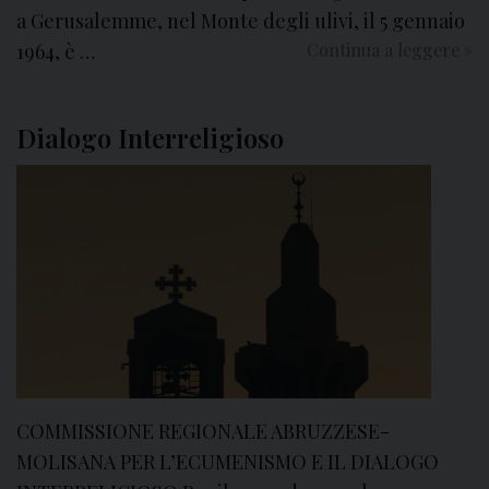
a Gerusalemme, nel Monte degli ulivi, il 5 gennaio
e
1964, è …
Continua a leggere
S
»
b
e
r
t
e
Dialogo Interreligioso
t
i
i
m
a
n
a
d
i
p
r
e
COMMISSIONE REGIONALE ABRUZZESE-
g
h
MOLISANA PER L’ECUMENISMO E IL DIALOGO
i