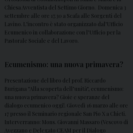
n
Chiesa Avventista del Settimo Giorno. Domenica 3
i
t
s
settembre alle ore 17.30 a Scafa alle Sorgenti del
e
t
Lavino. L’incontro è stato organizzato dal’Ufficio
r
i
r
Ecumenico in collaborazione con l’Ufficio per la
a
e
Pastorale Sociale e del Lavoro.
n
l
i
i
g
Ecumenismo: una nuova primavera?
i
o
Presentazione del libro del prof. Riccardo
s
Burigana “Alla scoperta dell’unità“, ecumenismo:
o
una nuova primavera? Gioie e speranze del
dialogo ecumenico oggi!. Giovedì 16 marzo alle ore
17 presso il Seminario regionale San Pio X a Chieti.
Interverranno: Mons. Giovanni Massaro (Vescovo di
Avezzano e Delegato CEAM per il Dialogo