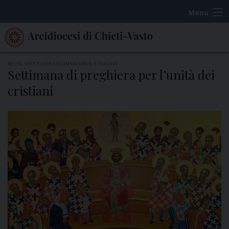
S
Menu
k
i
p
t
NEWS
,
UFFICIO PER L'ECUMENISMO E IL DIALOGO
Settimana di preghiera per l’unità dei
o
cristiani
c
o
n
t
e
n
t