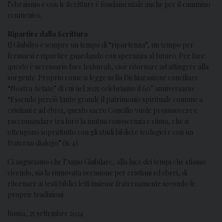
l’ebraismo e con le Scritture è fondamentale anche per il cammino
ecumenico.
Ripartire dalla Scrittura
Il Giubileo è sempre un tempo di “ripartenza”, un tempo per
fermarsi e ripartire guardando con speranza al futuro. Per fare
questo è necessario fare teshuvah, cioè ritornare ad attingere alla
sorgente. Proprio come si legge nella Dichiarazione conciliare
“Nostra Aetate” di cui nel 2025 celebriamo il 60° anniversario:
“Essendo perciò tanto grande il patrimonio spirituale comune a
cristiani e ad ebrei, questo sacro Concilio vuole promuovere e
raccomandare tra loro la mutua conoscenza e stima, che si
ottengono soprattutto con gli studi biblici e teologici e con un
fraterno dialogo” (n. 4).
Ci auguriamo che l’Anno Giubilare, alla luce dei tempi che stiamo
vivendo, sia la rinnovata occasione per cristiani ed ebrei, di
ritornare ai testi biblici letti insieme fraternamente secondo le
proprie tradizioni.
Roma, 25 settembre 2024