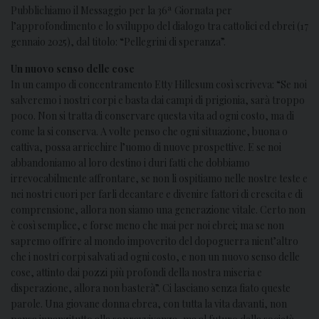
Pubblichiamo il Messaggio per la 36ª Giornata per
l’approfondimento e lo sviluppo del dialogo tra cattolici ed ebrei (17
gennaio 2025), dal titolo: “Pellegrini di speranza”.
Un nuovo senso delle cose
In un campo di concentramento Etty Hillesum così scriveva: “Se noi
salveremo i nostri corpi e basta dai campi di prigionia, sarà troppo
poco. Non si tratta di conservare questa vita ad ogni costo, ma di
come la si conserva. A volte penso che ogni situazione, buona o
cattiva, possa arricchire l’uomo di nuove prospettive. E se noi
abbandoniamo al loro destino i duri fatti che dobbiamo
irrevocabilmente affrontare, se non li ospitiamo nelle nostre teste e
nei nostri cuori per farli decantare e divenire fattori di crescita e di
comprensione, allora non siamo una generazione vitale. Certo non
è così semplice, e forse meno che mai per noi ebrei; ma se non
sapremo offrire al mondo impoverito del dopoguerra nient’altro
che i nostri corpi salvati ad ogni costo, e non un nuovo senso delle
cose, attinto dai pozzi più profondi della nostra miseria e
disperazione, allora non basterà”. Ci lasciano senza fiato queste
parole. Una giovane donna ebrea, con tutta la vita davanti, non