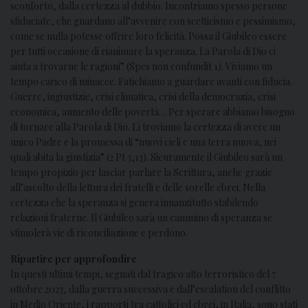
sconforto, dalla certezza al dubbio. Incontriamo spesso persone
sfiduciate, che guardano all’avvenire con scetticismo e pessimismo,
come se nulla potesse offrire loro felicità. Possa il Giubileo essere
per tutti occasione di rianimare la speranza. La Parola di Dio ci
aiuta a trovarne le ragioni” (Spes non confundit 1). Viviamo un
tempo carico di minacce. Fatichiamo a guardare avanti con fiducia.
Guerre, ingiustizie, crisi climatica, crisi della democrazia, crisi
economica, aumento delle povertà… Per sperare abbiamo bisogno
di tornare alla Parola di Dio. Lì troviamo la certezza di avere un
unico Padre e la promessa di “nuovi cieli e una terra nuova, nei
quali abita la giustizia” (2 Pt 3,13). Sicuramente il Giubileo sarà un
tempo propizio per lasciar parlare la Scrittura, anche grazie
all’ascolto della lettura dei fratelli e delle sorelle ebrei. Nella
certezza che la speranza si genera innanzitutto stabilendo
relazioni fraterne. Il Giubileo sarà un cammino di speranza se
stimolerà vie di riconciliazione e perdono.
Ripartire per approfondire
In questi ultimi tempi, segnati dal tragico atto terroristico del 7
ottobre 2023, dalla guerra successiva e dall’escalation del conflitto
in Medio Oriente, i rapporti tra cattolici ed ebrei, in Italia, sono stati