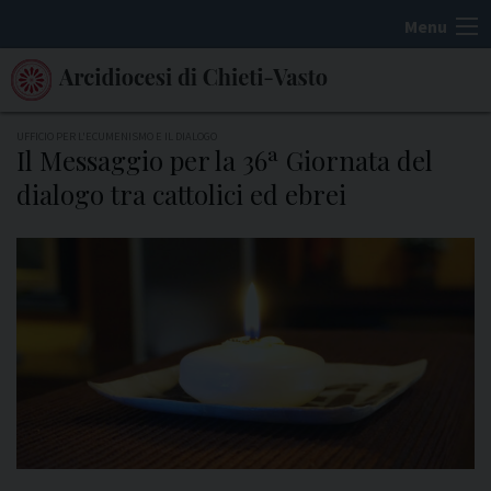
S
Menu
k
i
p
t
UFFICIO PER L'ECUMENISMO E IL DIALOGO
Il Messaggio per la 36ª Giornata del
o
dialogo tra cattolici ed ebrei
c
o
n
t
e
n
t