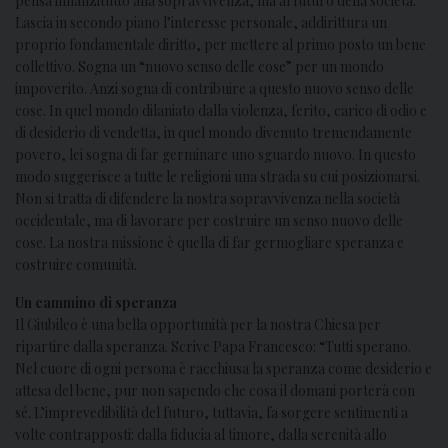
pensa innanzitutto alla sopravvivenza, ma al futuro della società.
Lascia in secondo piano l’interesse personale, addirittura un
proprio fondamentale diritto, per mettere al primo posto un bene
collettivo. Sogna un “nuovo senso delle cose” per un mondo
impoverito. Anzi sogna di contribuire a questo nuovo senso delle
cose. In quel mondo dilaniato dalla violenza, ferito, carico di odio e
di desiderio di vendetta, in quel mondo divenuto tremendamente
povero, lei sogna di far germinare uno sguardo nuovo. In questo
modo suggerisce a tutte le religioni una strada su cui posizionarsi.
Non si tratta di difendere la nostra sopravvivenza nella società
occidentale, ma di lavorare per costruire un senso nuovo delle
cose. La nostra missione è quella di far germogliare speranza e
costruire comunità.
Un cammino di speranza
Il Giubileo è una bella opportunità per la nostra Chiesa per
ripartire dalla speranza. Scrive Papa Francesco: “Tutti sperano.
Nel cuore di ogni persona è racchiusa la speranza come desiderio e
attesa del bene, pur non sapendo che cosa il domani porterà con
sé. L’imprevedibilità del futuro, tuttavia, fa sorgere sentimenti a
volte contrapposti: dalla fiducia al timore, dalla serenità allo