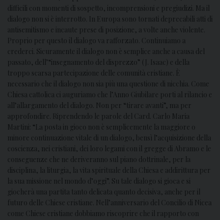
difficili con momenti di sospetto, incomprensioni e pregiudizi. Ma il
dialogo non si è interrotto. In Europa sono tornati deprecabili atti di
antisemitismo e incaute prese di posizione, a volte anche violente.
Proprio per questo il dialogo va rafforzato. Continuiamo a
crederci. Sicuramente il dialogo non è semplice anche a causa del
passato, dell’“insegnamento del disprezzo” (J. Isaac) e della
troppo scarsa partecipazione delle comunità cristiane. È
necessario che il dialogo non sia più una questione di nicchia. Come
Chiesa cattolica ci auguriamo che l’Anno Giubilare porti al rilancio e
all’allargamento del dialogo. Non per “tirare avanti”, ma per
approfondire. Riprendendo le parole del Card. Carlo Maria
Martini: “La posta in gioco non è semplicemente la maggiore o
minore continuazione vitale di un dialogo, bensì l’acquisizione della
coscienza, nei cristiani, dei loro legami con il gregge di Abramo e le
conseguenze che ne deriveranno sul piano dottrinale, per la
disciplina, la liturgia, la vita spirituale della Chiesa e addirittura per
la sua missione nel mondo d’oggi”. Su tale dialogo si gioca e si
giocherà una partita tanto delicata quanto decisiva, anche per il
futuro delle Chiese cristiane. Nell’anniversario del Concilio di Nicea
come Chiese cristiane dobbiamo riscoprire che il rapporto con