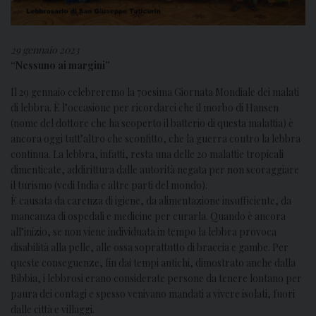
29 gennaio 2023
“Nessuno ai margini”
Il 29 gennaio celebreremo la 70esima Giornata Mondiale dei malati
di lebbra. È l’occasione per ricordarci che il morbo di Hansen
(nome del dottore che ha scoperto il batterio di questa malattia) è
ancora oggi tutt’altro che sconfitto, che la guerra contro la lebbra
continua. La lebbra, infatti, resta una delle 20 malattie tropicali
dimenticate, addirittura dalle autorità negata per non scoraggiare
il turismo (vedi India e altre parti del mondo).
È causata da carenza di igiene, da alimentazione insufficiente, da
mancanza di ospedali e medicine per curarla. Quando è ancora
all’inizio, se non viene individuata in tempo la lebbra provoca
disabilità alla pelle, alle ossa soprattutto di braccia e gambe. Per
queste conseguenze, fin dai tempi antichi, dimostrato anche dalla
Bibbia, i lebbrosi erano considerate persone da tenere lontano per
paura dei contagi e spesso venivano mandati a vivere isolati, fuori
dalle città e villaggi.