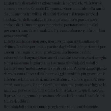
La giornata di sensibilizzazione vuole ricordarci che “la lebbra è
ancora presente. Secondo l’Organizzazione mondiale della sanità
ci sono ancora tre milioni di malati di lebbra. Il tempo medio di
incubazione della malattia è di cinque anni, ma si può arrivare
anche a dieci. Durante questo periodo i portatori asintomatici
possono trasmettere la malattia. Ogni anno almeno 15mila bambini
sono contagiati”.
La lotta alla lebbra non può, non deve fermarsi. Garantiamo il
diritto alla salute per tutti, a partire dagli ultimi. Adoperiamoci per
assicurare a ogni persona protezione, inclusione e salute
riducendo le disuguaglianze sociali cosicché nessuna viva ai margini.
Non abbassiamo la guardia. La Giornata Mondiale dei Malati di
Lebbra è una “mobilitazione di spiriti e di cuori”. Ricordiamo quanto
detto da santa Teresa di Calcutta: «Oggi la malattia più grave non è
la lebbra o la tubercolosi, ma la solitudine, il sentirsi ignorati, non
amati, non voluti». E come Gesù, non abbiamo paura a stringere le
mani alle persone infettate e dalla lebbra fisica e da quella morale.
Il prossimo 29 gennaio prossimo celebra la Giornata Mondiale dei
Malati di Lebbra.
Ricordandoti nella mia umile preghiera ti saluto cordialmente.