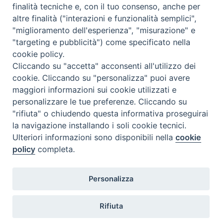
finalità tecniche e, con il tuo consenso, anche per
N.7/8 LUGLIO AGOSTO
altre finalità ("interazioni e funzionalità semplici",
N. 6 GIUGNO 2026
"miglioramento dell'esperienza", "misurazione" e
N°5 MAGGIO 2026
"targeting e pubblicità") come specificato nella
N° 4 APRILE 2026
cookie policy.
Cliccando su "accetta" acconsenti all'utilizzo dei
cookie. Cliccando su "personalizza" puoi avere
maggiori informazioni sui cookie utilizzati e
personalizzare le tue preferenze. Cliccando su
"rifiuta" o chiudendo questa informativa proseguirai
la navigazione installando i soli cookie tecnici.
Ulteriori informazioni sono disponibili nella
cookie
policy
completa.
Personalizza
COPYRIGHT 2020 © ARCIDIOCESI DI CHIETI VASTO -
Informativa
Rifiuta
sulla privacy - Note Legali - Cookies Policy