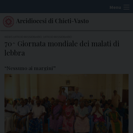
S
Menu
k
i
p
t
NEWS UFFICIO MISSIONARIO
,
UFFICIO MISSIONARIO
70^ Giornata mondiale dei malati di
o
lebbra
c
o
“Nessuno ai margini”
n
t
e
n
t