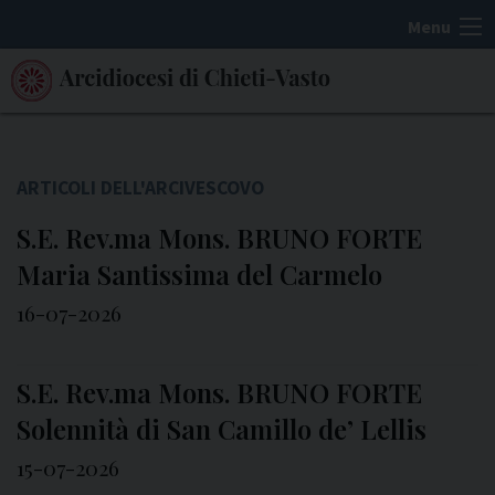
S
Menu
k
i
p
t
o
c
o
S.E. Rev.ma Mons. BRUNO FORTE
n
Maria Santissima del Carmelo
t
16-07-2026
e
n
t
S.E. Rev.ma Mons. BRUNO FORTE
Solennità di San Camillo de’ Lellis
15-07-2026