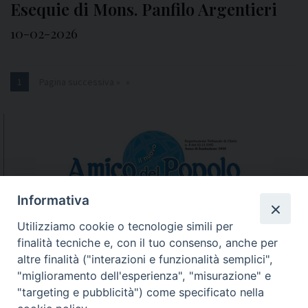
Esequie di Mons. Panfilo Argentieri
10-02-2026
1
Pagina successiva »
Informativa
Utilizziamo cookie o tecnologie simili per
finalità tecniche e, con il tuo consenso, anche per
N.7/8 LUGLIO AGOSTO
altre finalità ("interazioni e funzionalità semplici",
N. 6 GIUGNO 2026
"miglioramento dell'esperienza", "misurazione" e
N°5 MAGGIO 2026
"targeting e pubblicità") come specificato nella
N° 4 APRILE 2026