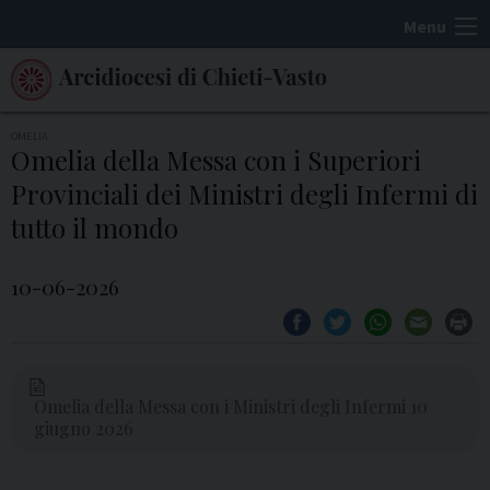
S
Menu
k
i
p
t
OMELIA
Omelia della Messa con i Superiori
o
Provinciali dei Ministri degli Infermi di
c
o
tutto il mondo
n
t
10-06-2026
e
n
t
Omelia della Messa con i Ministri degli Infermi 10
giugno 2026