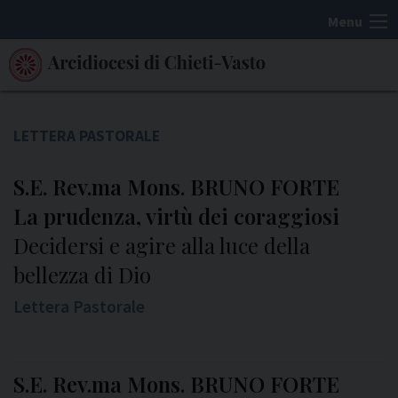
S
Menu
k
i
p
t
o
LETTERA PASTORALE
c
o
S.E. Rev.ma Mons. BRUNO FORTE
n
La prudenza, virtù dei coraggiosi
t
Decidersi e agire alla luce della
e
bellezza di Dio
n
t
Lettera Pastorale
S.E. Rev.ma Mons. BRUNO FORTE