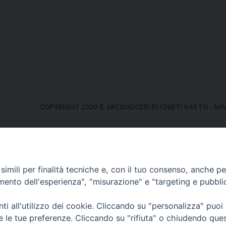
COPYRIGHT 2020 © ARCIDIOCESI DI CHIETI VASTO -
Inf
imili per finalità tecniche e, con il tuo consenso, anche per 
amento dell'esperienza", "misurazione" e "targeting e pubbli
i all'utilizzo dei cookie. Cliccando su "personalizza" puoi
re le tue preferenze. Cliccando su "rifiuta" o chiudendo que