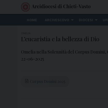
S
k
i
HOME
ARCIVESCOVO
DIOCESI
UF
p
t
OMELIA
o
L’eucaristia e la bellezza di Dio
c
o
Omelia nella Solennità del Corpus Domini, C
n
22-06-2025
t
e
n
t
Corpus Domini 2025