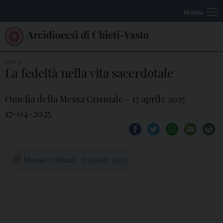
S
Menu
k
i
p
t
OMELIA
La fedeltà nella vita sacerdotale
o
c
Omelia della Messa Crismale - 17 aprile 2025
o
17-04-2025
n
t
e
n
Messa crismale 17 aprile 2025
t