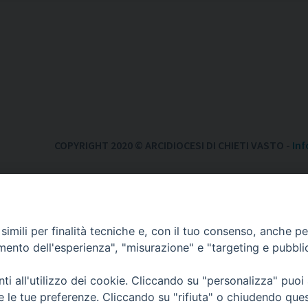
COPYRIGHT 2020 © ARCIDIOCESI DI CHIETI VASTO -
Inf
imili per finalità tecniche e, con il tuo consenso, anche per 
amento dell'esperienza", "misurazione" e "targeting e pubbli
i all'utilizzo dei cookie. Cliccando su "personalizza" puoi
re le tue preferenze. Cliccando su "rifiuta" o chiudendo que