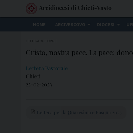
S
k
i
HOME
ARCIVESCOVO
DIOCESI
UF
p
t
LETTERA PASTORALE
o
Cristo, nostra pace. La pace: don
c
o
n
Lettera Pastorale
t
Chieti
e
22-02-2023
n
t
Lettera per la Quaresima e Pasqua 2023