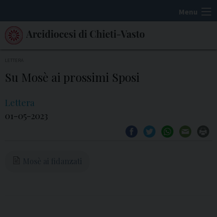
S
Menu
k
i
p
t
LETTERA
o
Su Mosè ai prossimi Sposi
c
o
Lettera
n
01-05-2023
t
e
n
Mosè ai fidanzati
t