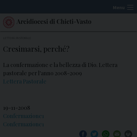
S
Menu
k
i
p
t
LETTERA PASTORALE
o
Cresimarsi, perché?
c
o
La confermazione e la bellezza di Dio. Lettera
n
pastorale per l'anno 2008-2009
t
Lettera Pastorale
e
n
t
19-11-2008
Confermazione1
Confermazione1