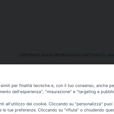
COPYRIGHT 2020 © ARCIDIOCESI DI CHIETI VASTO -
Inf
imili per finalità tecniche e, con il tuo consenso, anche per 
amento dell'esperienza", "misurazione" e "targeting e pubbli
i all'utilizzo dei cookie. Cliccando su "personalizza" puoi
re le tue preferenze. Cliccando su "rifiuta" o chiudendo que