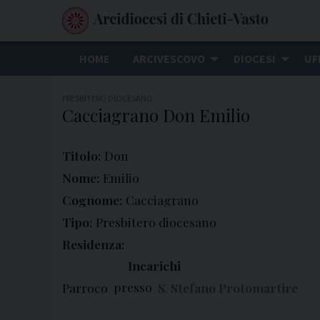
S
k
i
HOME
ARCIVESCOVO
DIOCESI
UF
p
t
PRESBITERO DIOCESANO
o
Cacciagrano Don Emilio
c
o
Titolo:
Don
n
Nome:
Emilio
t
Cognome:
Cacciagrano
e
n
Tipo:
Presbitero diocesano
t
Residenza:
Incarichi
presso
Parroco
S. Stefano Protomartire