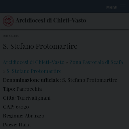
S
Menu
k
i
p
t
PARROCCHIA
o
S. Stefano Protomartire
c
o
Arcidiocesi di Chieti-Vasto
»
Zona Pastorale di Scafa
n
»
S. Stefano Protomartire
t
Denominazione ufficiale:
S. Stefano Protomartire
e
Tipo:
Parrocchia
n
t
Città:
Turrivalignani
CAP:
65020
Regione:
Abruzzo
Paese:
Italia