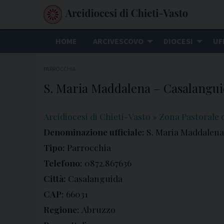
S
k
i
HOME
ARCIVESCOVO
DIOCESI
UF
p
t
PARROCCHIA
o
S. Maria Maddalena – Casalangu
c
o
n
Arcidiocesi di Chieti-Vasto
»
Zona Pastorale d
t
Denominazione ufficiale:
S. Maria Maddalena
e
Tipo:
Parrocchia
n
Telefono:
0872.867636
t
Città:
Casalanguida
CAP:
66031
Regione:
Abruzzo