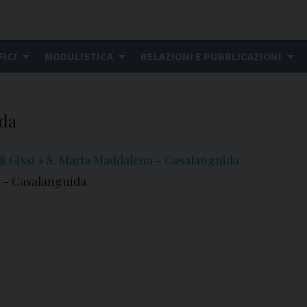
FICI
MODULISTICA
RELAZIONI E PUBBLICAZIONI
ida
i Gissi
»
S. Maria Maddalena - Casalanguida
 - Casalanguida