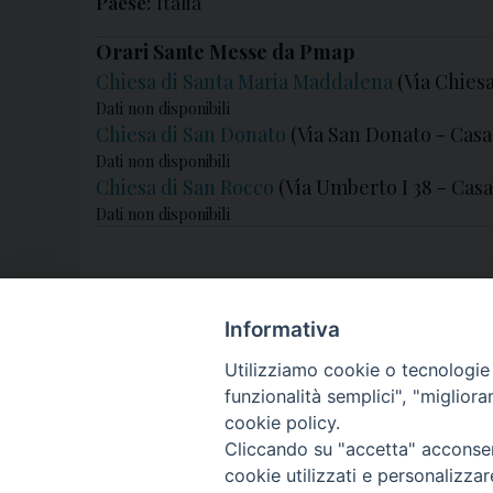
Paese:
Italia
Orari Sante Messe da Pmap
Chiesa di Santa Maria Maddalena
(Via Chies
Dati non disponibili
Chiesa di San Donato
(Via San Donato - Cas
Dati non disponibili
Chiesa di San Rocco
(Via Umberto I 38 - Cas
Dati non disponibili
Informativa
Utilizziamo cookie o tecnologie s
funzionalità semplici", "miglior
cookie policy.
Cliccando su "accetta" acconsent
cookie utilizzati e personalizza