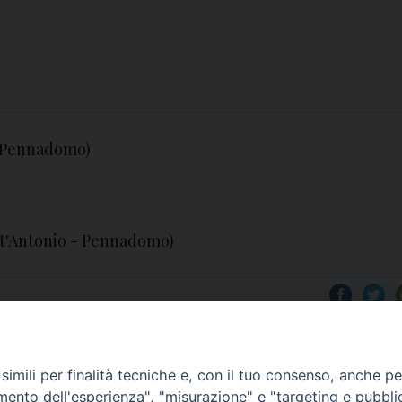
- Pennadomo)
nt'Antonio - Pennadomo)
imili per finalità tecniche e, con il tuo consenso, anche per 
amento dell'esperienza", "misurazione" e "targeting e pubbli