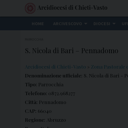
S
k
i
HOME
ARCIVESCOVO
DIOCESI
UF
p
t
PARROCCHIA
o
S. Nicola di Bari – Pennadomo
c
o
n
Arcidiocesi di Chieti-Vasto
»
Zona Pastorale d
t
Denominazione ufficiale:
S. Nicola di Bari 
e
Tipo:
Parrocchia
n
Telefono:
0872.968277
t
Città:
Pennadomo
CAP:
66040
Regione:
Abruzzo