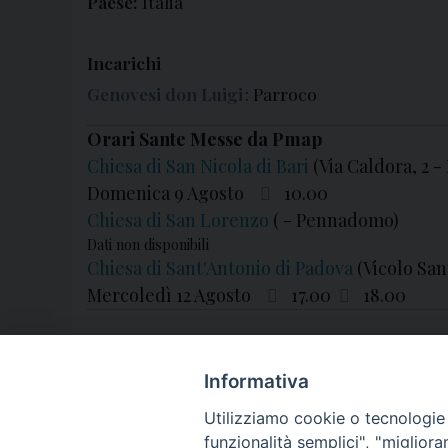
Paese:
Italia
Incarichi
Genovesi don Luigi
: Parroco
Orari Sante Messe da Pmap
Chiesa di San Nicola di Bari
(Via Caldora, 2 
Domenica 9 Agosto
10.00
Chiesa di San Lorenzo
( - Pennadomo)
Dati non disponibili
Chiesa di Sant'Antonio di Padova
(Vicolo Sa
Mercoledì 12 Agosto
17.00
18.00
Informativa
Utilizziamo cookie o tecnologie s
funzionalità semplici", "miglior