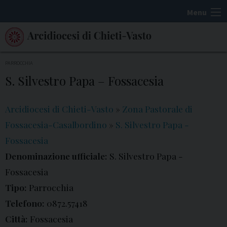
S
Menu
k
i
p
t
PARROCCHIA
o
S. Silvestro Papa – Fossacesia
c
o
Arcidiocesi di Chieti-Vasto
»
Zona Pastorale di
n
Fossacesia-Casalbordino
»
S. Silvestro Papa -
t
Fossacesia
e
Denominazione ufficiale:
S. Silvestro Papa -
n
t
Fossacesia
Tipo:
Parrocchia
Telefono:
0872.57418
Città:
Fossacesia