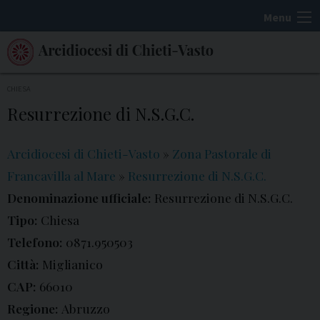
S
Menu
k
i
p
t
CHIESA
o
Resurrezione di N.S.G.C.
c
o
Arcidiocesi di Chieti-Vasto
»
Zona Pastorale di
n
Francavilla al Mare
»
Resurrezione di N.S.G.C.
t
Denominazione ufficiale:
Resurrezione di N.S.G.C.
e
Tipo:
Chiesa
n
t
Telefono:
0871.950503
Città:
Miglianico
CAP:
66010
Regione:
Abruzzo