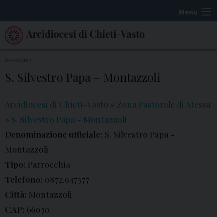
S
Menu
k
i
p
t
PARROCCHIA
o
S. Silvestro Papa – Montazzoli
c
o
Arcidiocesi di Chieti-Vasto
»
Zona Pastorale di Atessa
n
»
S. Silvestro Papa - Montazzoli
t
Denominazione ufficiale:
S. Silvestro Papa -
e
Montazzoli
n
t
Tipo:
Parrocchia
Telefono:
0872.947377
Città:
Montazzoli
CAP:
66030