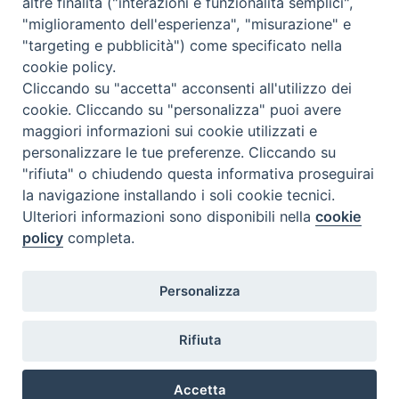
altre finalità ("interazioni e funzionalità semplici",
N. 6 GIUGNO 2026
"miglioramento dell'esperienza", "misurazione" e
N°5 MAGGIO 2026
"targeting e pubblicità") come specificato nella
N° 4 APRILE 2026
cookie policy.
Cliccando su "accetta" acconsenti all'utilizzo dei
cookie. Cliccando su "personalizza" puoi avere
maggiori informazioni sui cookie utilizzati e
personalizzare le tue preferenze. Cliccando su
"rifiuta" o chiudendo questa informativa proseguirai
la navigazione installando i soli cookie tecnici.
Ulteriori informazioni sono disponibili nella
cookie
policy
completa.
Personalizza
COPYRIGHT 2020 © ARCIDIOCESI DI CHIETI VASTO -
Informativa
Rifiuta
sulla privacy - Note Legali - Cookies Policy
Accetta