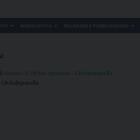
FICI
MODULISTICA
RELAZIONI E PUBBLICAZIONI
la
i Atessa
»
S. Pietro Apostolo - Civitaluparella
 Civitaluparella