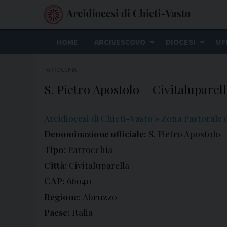
S
k
i
HOME
ARCIVESCOVO
DIOCESI
UF
p
t
PARROCCHIA
o
S. Pietro Apostolo – Civitaluparel
c
o
n
Arcidiocesi di Chieti-Vasto
»
Zona Pastorale d
t
Denominazione ufficiale:
S. Pietro Apostolo -
e
Tipo:
Parrocchia
n
Città:
Civitaluparella
t
CAP:
66040
Regione:
Abruzzo
Paese:
Italia