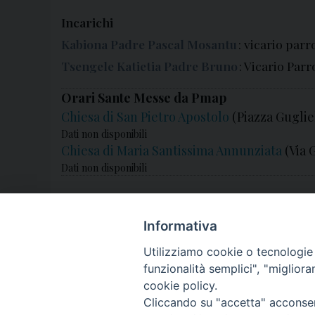
Incarichi
Kabiona Padre Pascal Mosantu
: vicario parr
Tsengele Katietia Padre Bruno
: Vicario Par
Orari Sante Messe da Pmap
Chiesa di San Pietro Apostolo
(Piazza Guglie
Dati non disponibili
Chiesa di Maria Santissima Annunziata
(Via 
Dati non disponibili
Informativa
Utilizziamo cookie o tecnologie s
funzionalità semplici", "miglior
cookie policy.
Cliccando su "accetta" acconsent