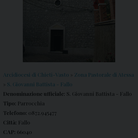
Arcidiocesi di Chieti-Vasto
»
Zona Pastorale di Atessa
»
S. Giovanni Battista - Fallo
Denominazione ufficiale:
S. Giovanni Battista - Fallo
Tipo:
Parrocchia
Telefono:
0872.945477
Città:
Fallo
CAP:
66040