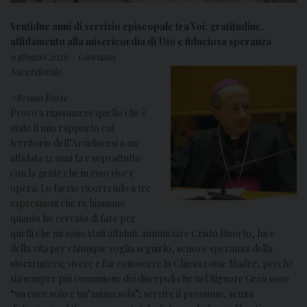
Ventidue anni di servizio episcopale tra Voi: gratitudine,
affidamento alla misericordia di Dio e fiduciosa speranza
9 giugno 2026 – Giornata
Sacerdotale
+Bruno Forte
Provo a riassumere quello che è
stato il mio rapporto col
territorio dell’Arcidiocesi a me
affidata 22 anni fa e soprattutto
con la gente che in esso vive e
opera. Lo faccio ricorrendo a tre
espressioni che richiamano
quanto ho cercato di fare per
quelli che mi sono stati affidati: annunciare Cristo Risorto, luce
della vita per chiunque voglia seguirlo, senso e speranza della
storia intera; vivere e far conoscere la Chiesa come Madre, perché
sia sempre più comunione dei discepoli che nel Signore Gesù sono
“un cuor solo e un’anima sola”; servire il prossimo, senza