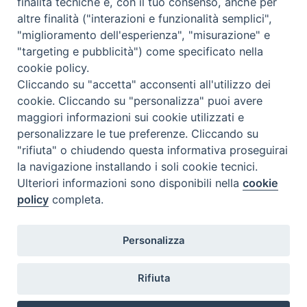
finalità tecniche e, con il tuo consenso, anche per
N.7/8 LUGLIO AGOSTO
altre finalità ("interazioni e funzionalità semplici",
N. 6 GIUGNO 2026
"miglioramento dell'esperienza", "misurazione" e
N°5 MAGGIO 2026
"targeting e pubblicità") come specificato nella
N° 4 APRILE 2026
cookie policy.
Cliccando su "accetta" acconsenti all'utilizzo dei
cookie. Cliccando su "personalizza" puoi avere
maggiori informazioni sui cookie utilizzati e
personalizzare le tue preferenze. Cliccando su
"rifiuta" o chiudendo questa informativa proseguirai
la navigazione installando i soli cookie tecnici.
Ulteriori informazioni sono disponibili nella
cookie
policy
completa.
Personalizza
COPYRIGHT 2020 © ARCIDIOCESI DI CHIETI VASTO -
Informativa
Rifiuta
sulla privacy - Note Legali - Cookies Policy