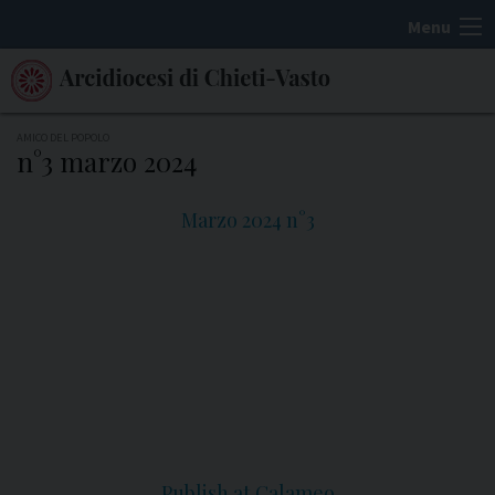
S
Menu
k
i
p
t
AMICO DEL POPOLO
n°3 marzo 2024
o
c
Marzo 2024 n°3
o
n
t
e
n
t
Publish at Calameo