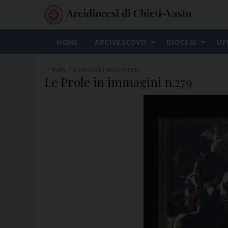
S
k
i
HOME
ARCIVESCOVO
DIOCESI
UF
p
t
LE PAROLE IN IMMAGINI
,
MULTIMEDIA
o
Le Prole in immagini n.279
c
o
n
t
e
n
t