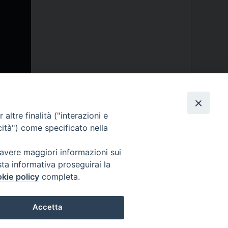
altre finalità ("interazioni e
cità") come specificato nella
 avere maggiori informazioni sui
sta informativa proseguirai la
kie policy
completa.
ormativa sulla privacy - Note Legali - Cookies Policy
Accetta
Preferenze Cookie