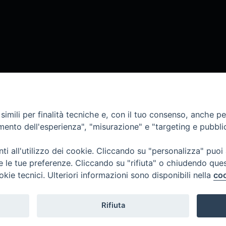
imili per finalità tecniche e, con il tuo consenso, anche per 
amento dell'esperienza", "misurazione" e "targeting e pubbli
i all'utilizzo dei cookie. Cliccando su "personalizza" puoi
re le tue preferenze. Cliccando su "rifiuta" o chiudendo que
okie tecnici. Ulteriori informazioni sono disponibili nella
coo
COPYRIGHT 2020 © ARCIDIOCESI DI CHIETI VASTO -
Inf
Rifiuta