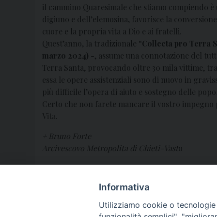
il cammino Quaresimale che stiamo compiendo è un
digiuno e dell’elemosina, favorisce la conversione
cuore e la propria vita a Dio e ai fratelli.
Quest’anno, la tradizionale “
Collecta pro Terra 
marzo 2024)
-, assume una connotazione del tutt
Terra Santa, provocando oltre 30 mila vittime, tr
essa le opere assistenziali sono di nuovo in gravis
più difficile l’opera di aiuto e sostegno delle popo
Certo che non farete mancare il vostro impegno per
Vita.
+ Bruno Forte
Arcivescovo Metropolita di Chieti-Vast
o
N.B.: Le offerte raccolte potranno essere versate 
Informativa
Utilizziamo cookie o tecnologie s
funzionalità semplici", "miglior