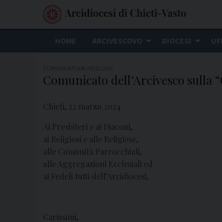
S
k
i
HOME
ARCIVESCOVO
DIOCESI
UF
p
t
COMUNICATI ARCIVESCOVO
o
Comunicato dell’Arcivesco sulla “
c
o
Chieti, 22 marzo 2024
n
t
Ai Presbiteri e ai Diaconi,
ai Religiosi e alle Religiose,
e
alle Comunità Parrocchiali,
n
alle Aggregazioni Ecclesiali ed
t
ai Fedeli tutti dell’Arcidiocesi,
Carissimi,