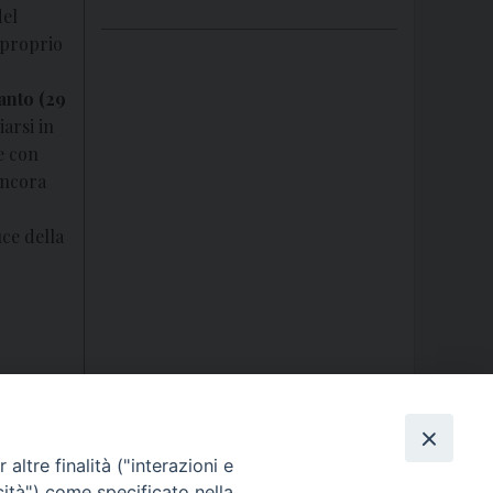
del
 proprio
anto (29
arsi in
e con
ancora
uce della
altre finalità ("interazioni e
cità") come specificato nella