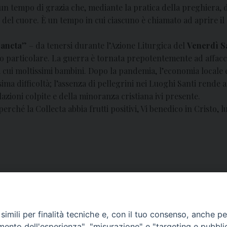
 tempo di grazia che, mediante la pratica della preghiera, 
 del cuore. È un tempo in cui ciascuno è chiamato ad aprire il
Sancta
” – da tenersi durante l’Azione Liturgica del
Venerdì S
o particolare. La guerra è tornata prepotentemente ad affacci
a cui moltissimi bambini. Dopo la pandemia, l’economia locale 
sima difficoltà; l’assenza di pellegrini nei Luoghi Santi rende 
lazioni colpite e della minoranza cristiana ivi presente.
ché la Collecta abbia frutti positivi, Vi benedico in Cristo, l
presso l’ufficio amministrativo della Curia
imili per finalità tecniche e, con il tuo consenso, anche per 
amento dell'esperienza", "misurazione" e "targeting e pubbli