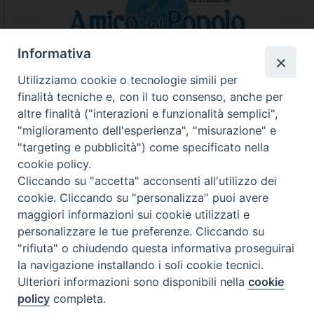
N
a
v
Informativa
i
Utilizziamo cookie o tecnologie simili per
g
finalità tecniche e, con il tuo consenso, anche per
N.7/8 LUGLIO AGOSTO
a
altre finalità ("interazioni e funzionalità semplici",
N. 6 GIUGNO 2026
t
"miglioramento dell'esperienza", "misurazione" e
N°5 MAGGIO 2026
i
"targeting e pubblicità") come specificato nella
N° 4 APRILE 2026
o
cookie policy.
n
Cliccando su "accetta" acconsenti all'utilizzo dei
cookie. Cliccando su "personalizza" puoi avere
maggiori informazioni sui cookie utilizzati e
personalizzare le tue preferenze. Cliccando su
"rifiuta" o chiudendo questa informativa proseguirai
la navigazione installando i soli cookie tecnici.
Ulteriori informazioni sono disponibili nella
cookie
policy
completa.