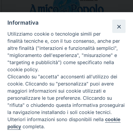
N
a
v
Informativa
i
Utilizziamo cookie o tecnologie simili per
g
finalità tecniche e, con il tuo consenso, anche per
N.7/8 LUGLIO AGOSTO
a
altre finalità ("interazioni e funzionalità semplici",
N. 6 GIUGNO 2026
t
"miglioramento dell'esperienza", "misurazione" e
N°5 MAGGIO 2026
i
"targeting e pubblicità") come specificato nella
N° 4 APRILE 2026
o
cookie policy.
n
Cliccando su "accetta" acconsenti all'utilizzo dei
cookie. Cliccando su "personalizza" puoi avere
maggiori informazioni sui cookie utilizzati e
personalizzare le tue preferenze. Cliccando su
"rifiuta" o chiudendo questa informativa proseguirai
la navigazione installando i soli cookie tecnici.
Ulteriori informazioni sono disponibili nella
cookie
policy
completa.