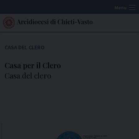
S
Menu
k
i
p
t
o
CASA DEL CLERO
c
o
Casa per il Clero
n
Casa del clero
t
e
n
t
P
o
s
t