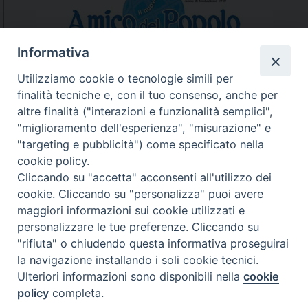
N
a
v
Informativa
i
Utilizziamo cookie o tecnologie simili per
g
finalità tecniche e, con il tuo consenso, anche per
N.7/8 LUGLIO AGOSTO
a
altre finalità ("interazioni e funzionalità semplici",
N. 6 GIUGNO 2026
t
"miglioramento dell'esperienza", "misurazione" e
N°5 MAGGIO 2026
i
"targeting e pubblicità") come specificato nella
N° 4 APRILE 2026
o
cookie policy.
n
Cliccando su "accetta" acconsenti all'utilizzo dei
cookie. Cliccando su "personalizza" puoi avere
maggiori informazioni sui cookie utilizzati e
personalizzare le tue preferenze. Cliccando su
"rifiuta" o chiudendo questa informativa proseguirai
la navigazione installando i soli cookie tecnici.
Ulteriori informazioni sono disponibili nella
cookie
policy
completa.