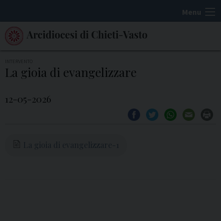
S
Menu
k
i
p
t
INTERVENTO
La gioia di evangelizzare
o
c
12-05-2026
o
n
t
e
La gioia di evangelizzare-1
n
t