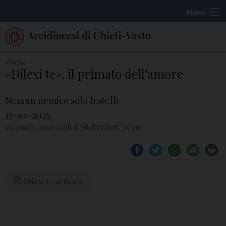
S
Menu
k
i
p
t
ARTICOLO
«Dilexi te», il primato dell’amore
o
c
Nessun nemico solo fratelli
o
15-10-2025
n
(Avvenire, mercoledì 15 ottobre 2025. 1 e 13)
t
e
n
t
Dilexi te articolo