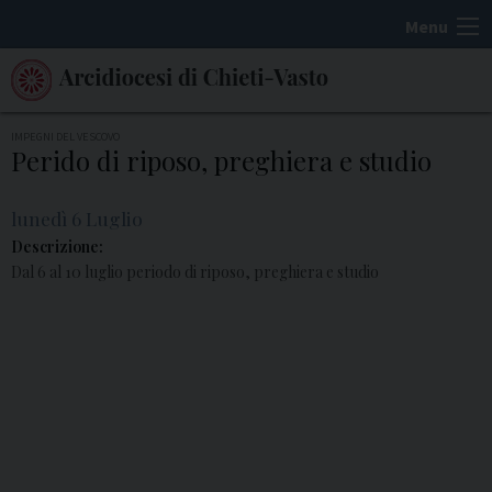
S
Menu
k
i
p
t
IMPEGNI DEL VESCOVO
Perido di riposo, preghiera e studio
o
c
lunedì
6
Luglio
o
n
t
e
n
t