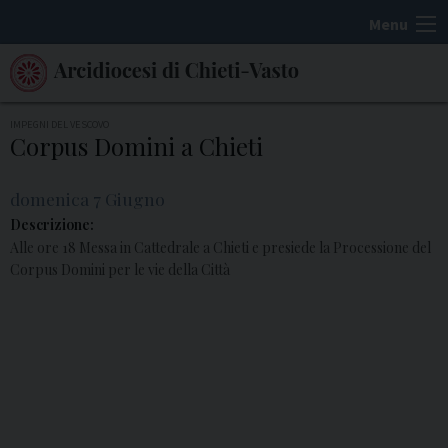
S
Menu
k
i
p
t
IMPEGNI DEL VESCOVO
Corpus Domini a Chieti
o
c
domenica
7
Giugno
o
n
t
e
n
t